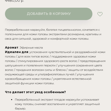
4480,00
р.
ДОБАВИТЬ В КОРЗИНУ
Переработанная маракуйя, богатая пицеатаннолом, сочетается с
полезными для кожи головы экстрактами розмарина, крапивы и
овса для сильной, здоровой и комфортной кожи головы.
Аромат
: Эфирные масла
Идеален для
: успокоения чувствительной и раздражённой кожи
головы / для всех типов волос / поддержания здоровья кожи
головы / стимулирования здорового роста волос / предотвращения
шелушения и появления перхоти / улучшения сохранения цвета
волос / придания волосам силы и блеска / защиты от воздействия
окружающей среды и ультрафиолетовых лучей / улучшения
кровообращения кожи головы / укрепления естественной
защитной функции кожи головы.
Что делает этот уход особенным?
Переработанный экстракт плодов маракуйи успокаивает
кожу головы, снимает воспаления и укрепляет защитный
барьер.