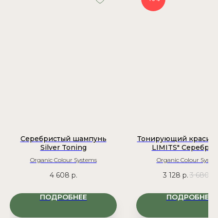
→
КОНТАКТЫ
МЕНЮ
Telegram
О бренде
Instagram*
Каталог
ВКонтакте
Обучение
Сотрудничество
- Опт Москва
+7 (495) 664-61-18
- Опт Рф
+7 (800) 550-92-01
+7 (800) 222-92-68
- Розница
Info@organicsystems.ru
Серебристый шампунь
Тонирующий красите
Silver Toning
LIMITS" Cеребря
Organic Colour Systems
Organic Colour Syste
4 608
р.
3 128
р.
3 680
р.
ООО «ОРГАНИК СИСТЕМС»
ИНН: 9731050130
ОГРН: 1197746514305
ПОДРОБНЕЕ
ПОДРОБНЕЕ
Политика конфиденциальности
Organic Colour Systems © 2026