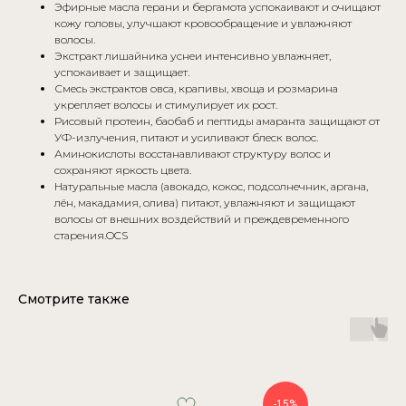
Эфирные масла герани и бергамота успокаивают и очищают
кожу головы, улучшают кровообращение и увлажняют
волосы.
Экстракт лишайника уснеи интенсивно увлажняет,
успокаивает и защищает.
Смесь экстрактов овса, крапивы, хвоща и розмарина
укрепляет волосы и стимулирует их рост.
Рисовый протеин, баобаб и пептиды амаранта защищают от
УФ-излучения, питают и усиливают блеск волос.
Аминокислоты восстанавливают структуру волос и
сохраняют яркость цвета.
Натуральные масла (авокадо, кокос, подсолнечник, аргана,
лён, макадамия, олива) питают, увлажняют и защищают
волосы от внешних воздействий и преждевременного
старения.OCS
Смотрите также
БУДЬТЕ В КУРСЕ НОВИНОК И
СЕМИНАРОВ
-15%