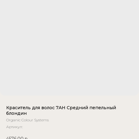
Краситель для волос 7AH Средний пепельный
блондин
Organic Colour Systems
Артикул:
4576,00
р.