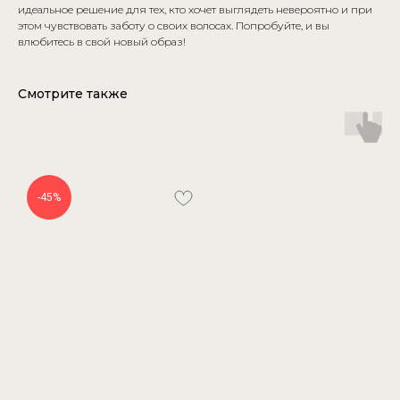
идеальное решение для тех, кто хочет выглядеть невероятно и при
этом чувствовать заботу о своих волосах. Попробуйте, и вы
влюбитесь в свой новый образ!
Смотрите также
-45%
БУДЬТЕ В КУРСЕ НОВИНОК И
СЕМИНАРОВ
→
КОНТАКТЫ
МЕНЮ
Telegram
О бренде
Instagram*
Каталог