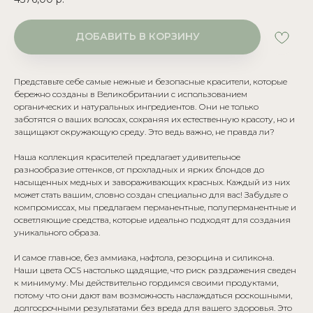
ДОБАВИТЬ В КОРЗИНУ
Представьте себе самые нежные и безопасные красители, которые
бережно созданы в Великобритании с использованием
органических и натуральных ингредиентов. Они не только
заботятся о ваших волосах, сохраняя их естественную красоту, но и
защищают окружающую среду. Это ведь важно, не правда ли?
Наша коллекция красителей предлагает удивительное
разнообразие оттенков, от прохладных и ярких блондов до
насыщенных медных и завораживающих красных. Каждый из них
может стать вашим, словно создан специально для вас! Забудьте о
компромиссах, мы предлагаем перманентные, полуперманентные и
осветляющие средства, которые идеально подходят для создания
уникального образа.
И самое главное, без аммиака, нафтола, резорцина и силикона.
Наши цвета OCS настолько щадящие, что риск раздражения сведен
к минимуму. Мы действительно гордимся своими продуктами,
потому что они дают вам возможность наслаждаться роскошными,
долгосрочными результатами без вреда для вашего здоровья. Это