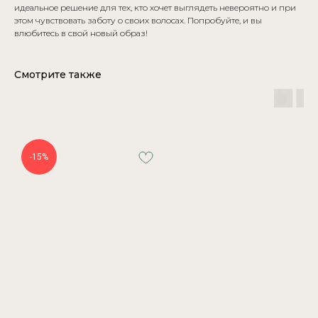
идеальное решение для тех, кто хочет выглядеть невероятно и при
этом чувствовать заботу о своих волосах. Попробуйте, и вы
влюбитесь в свой новый образ!
Смотрите также
-15%
БУДЬТЕ В КУРСЕ НОВИНОК И
СЕМИНАРОВ
→
КОНТАКТЫ
МЕНЮ
Telegram
О бренде
Instagram*
Каталог