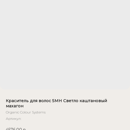
Краситель для волос 5MH Светло каштановый
махагон
Organic Colour Systems
Артикул:
4576,00
р.