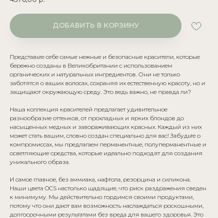
ДОБАВИТЬ В КОРЗИНУ
Представьте себе самые нежные и безопасные красители, которые
бережно созданы в Великобритании с использованием
органических и натуральных ингредиентов. Они не только
заботятся о ваших волосах, сохраняя их естественную красоту, но и
защищают окружающую среду. Это ведь важно, не правда ли?
Наша коллекция красителей предлагает удивительное
разнообразие оттенков, от прохладных и ярких блондов до
насыщенных медных и завораживающих красных. Каждый из них
может стать вашим, словно создан специально для вас! Забудьте о
компромиссах, мы предлагаем перманентные, полуперманентные и
осветляющие средства, которые идеально подходят для создания
уникального образа.
И самое главное, без аммиака, нафтола, резорцина и силикона.
Наши цвета OCS настолько щадящие, что риск раздражения сведен
к минимуму. Мы действительно гордимся своими продуктами,
потому что они дают вам возможность наслаждаться роскошными,
долгосрочными результатами без вреда для вашего здоровья. Это